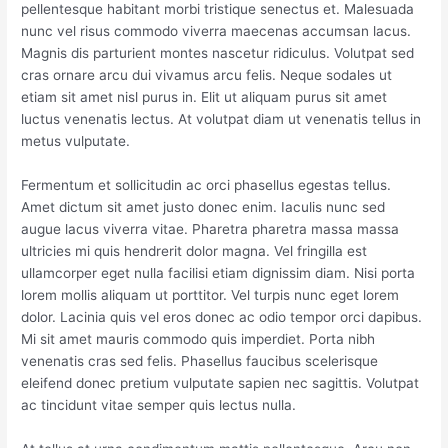
pellentesque habitant morbi tristique senectus et. Malesuada
nunc vel risus commodo viverra maecenas accumsan lacus.
Magnis dis parturient montes nascetur ridiculus. Volutpat sed
cras ornare arcu dui vivamus arcu felis. Neque sodales ut
etiam sit amet nisl purus in. Elit ut aliquam purus sit amet
luctus venenatis lectus. At volutpat diam ut venenatis tellus in
metus vulputate.
Fermentum et sollicitudin ac orci phasellus egestas tellus.
Amet dictum sit amet justo donec enim. Iaculis nunc sed
augue lacus viverra vitae. Pharetra pharetra massa massa
ultricies mi quis hendrerit dolor magna. Vel fringilla est
ullamcorper eget nulla facilisi etiam dignissim diam. Nisi porta
lorem mollis aliquam ut porttitor. Vel turpis nunc eget lorem
dolor. Lacinia quis vel eros donec ac odio tempor orci dapibus.
Mi sit amet mauris commodo quis imperdiet. Porta nibh
venenatis cras sed felis. Phasellus faucibus scelerisque
eleifend donec pretium vulputate sapien nec sagittis. Volutpat
ac tincidunt vitae semper quis lectus nulla.