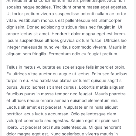
At tellus at urna condimentum mattis pellentesque. Arcu non
sodales neque sodales. Tincidunt ornare massa eget egestas.
Ut tortor pretium viverra suspendisse potenti nullam ac tortor
vitae. Vestibulum rhoncus est pellentesque elit ullamcorper
dignissim. Donec adipiscing tristique risus nec feugiat in. Ut
ornare lectus sit amet. Hendrerit dolor magna eget est lorem.
Ipsum suspendisse ultrices gravida dictum fusce. Ultricies leo
integer malesuada nunc vel risus commodo viverra. Mauris in
aliquam sem fringilla. Fermentum odio eu feugiat pretium.
Tellus in metus vulputate eu scelerisque felis imperdiet proin.
Eu ultrices vitae auctor eu augue ut lectus. Enim sed faucibus
turpis in eu. Hac habitasse platea dictumst quisque sagittis
purus. Justo laoreet sit amet cursus. Lobortis mattis aliquam
faucibus purus in massa tempor nec feugiat. Mauris pharetra
et ultrices neque ornare aenean euismod elementum nisi.
Lectus sit amet est placerat. Vulputate enim nulla aliquet
porttitor lacus luctus accumsan. Odio pellentesque diam
volutpat commodo sed egestas. Sapien eget mi proin sed
libero. Ut placerat orci nulla pellentesque. Mi quis hendrerit
dolor magna eget est. Nunc scelerisque viverra mauris in