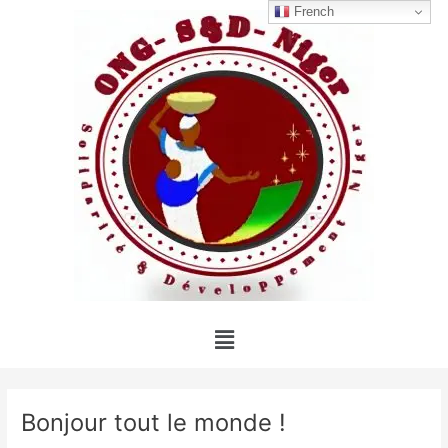
Aller
Navigation
French
au
des
contenu
articles
Menu
Bonjour tout le monde !